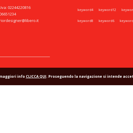
P.Iva: 02244220816
keyword4
keyword12
keywo
406651234
riordesigner@libero.it
keyword8
keyword6
keywor
 maggiori info
CLICCA QUI
. Proseguendo la navigazione si intende accet