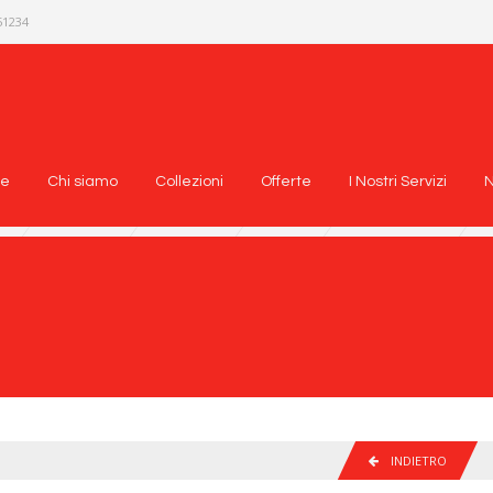
51234
e
Chi siamo
Collezioni
Offerte
I Nostri Servizi
INDIETRO