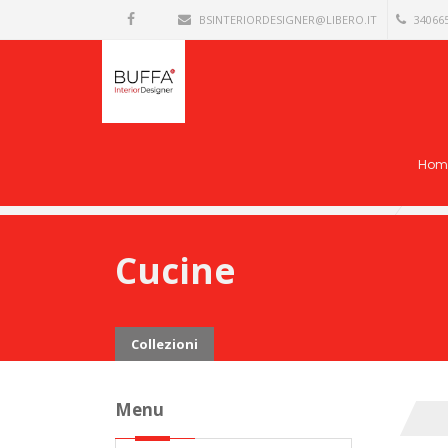
BSINTERIORDESIGNER@LIBERO.IT
34066
Hom
Cucine
Collezioni
Menu