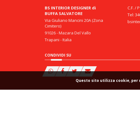
BS INTERIOR DESIGNER di
C.F. / 
BUFFA SALVATORE
Tel: 3
Via Giuliano Mancini 20A (Zona
bsinte
Cimitero)
91026 - Mazara Del Vallo
Trapani - Italia
CONDIVIDI SU
Questo sito utilizza cookie, per
C.F. / P.Iva: 02244220816
-
Privacy