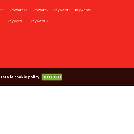
rd2
keyword13
keyword7
keyword3
keyword5
d9
keyword10
keyword11
tata la cookie policy.
HO LETTO