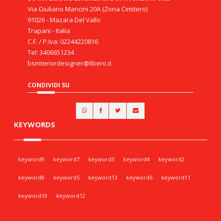
Via Giuliano Mancini 20A (Zona Cimitero)
91026 - Mazara Del Vallo
Trapani - Italia
C.F. / P.Iva: 02244220816
Tel: 3406651234
bsinteriordesigner@libero.it
CONDIVIDI SU
KEYWORDS
keyword9
keyword7
keyword3
keyword4
keyword2
keyword8
keyword5
keyword13
keyword6
keyword11
keyword10
keyword12